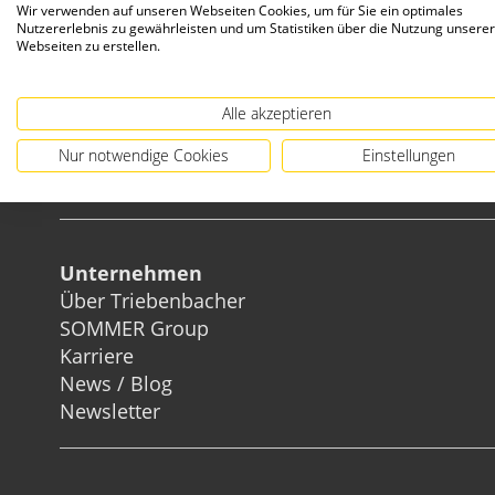
Wir verwenden auf unseren Webseiten Cookies, um für Sie ein optimales
Nutzererlebnis zu gewährleisten und um Statistiken über die Nutzung unserer
Webseiten zu erstellen.
Alle akzeptieren
Nur notwendige Cookies
Einstellungen
Unternehmen
Über Triebenbacher
SOMMER Group
Karriere
News / Blog
Newsletter