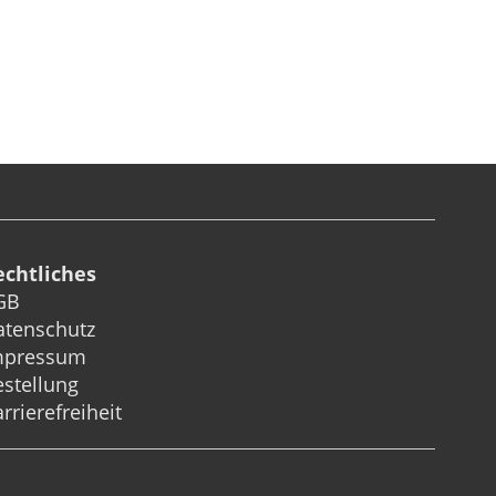
echtliches
GB
atenschutz
mpressum
stellung
rrierefreiheit