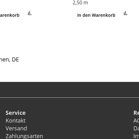
2,50 m
Zur
Zur
Warenkorb
In den Warenkorb
Vergleichsliste
Ver
hinzufügen
hin
hen, DE
Service
R
Kontakt
A
Versand
D
Zahlungsarten
I