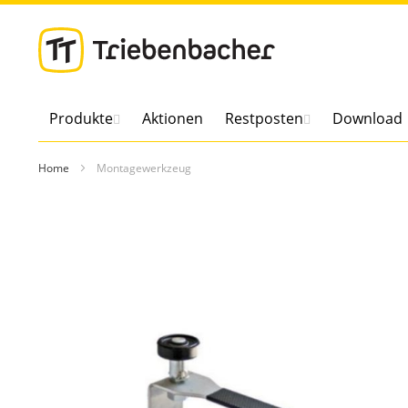
Direkt
zum
Inhalt
Produkte
Aktionen
Restposten
Download
Home
Montagewerkzeug
Zum
Ende
der
Bildergalerie
springen