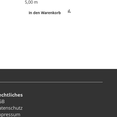
5,00 m
Zur
In den Warenkorb
gleichsliste
Vergleichsliste
zufügen
hinzufügen
echtliches
GB
atenschutz
mpressum