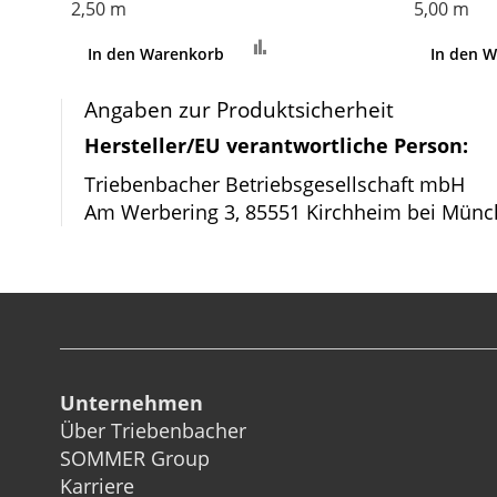
2,50 m
5,00 m
Zur
In den Warenkorb
In den 
Vergleichsliste
hinzufügen
Angaben zur Produktsicherheit
Hersteller/EU verantwortliche Person:
Triebenbacher Betriebsgesellschaft mbH
Am Werbering 3, 85551 Kirchheim bei Münc
Unternehmen
Über Triebenbacher
SOMMER Group
Karriere