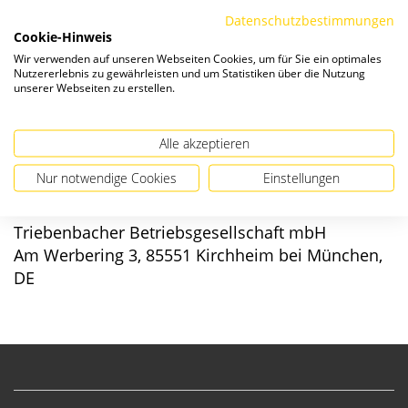
Die Preise verstehen sich zzgl. ges. MwSt. und
Versandkosten
.
Datenschutzbestimmungen
Cookie-Hinweis
Verfügbarkeit:
Wir verwenden auf unseren Webseiten Cookies, um für Sie ein optimales
Nutzererlebnis zu gewährleisten und um Statistiken über die Nutzung
unserer Webseiten zu erstellen.
Alle akzeptieren
Angaben zur Produktsicherheit
Nur notwendige Cookies
Einstellungen
Hersteller/EU verantwortliche Person:
Triebenbacher Betriebsgesellschaft mbH
Am Werbering 3, 85551 Kirchheim bei München,
DE