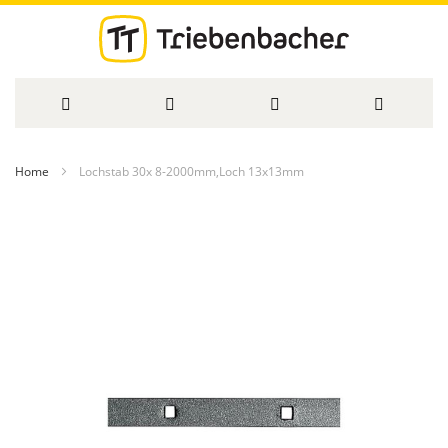
Direkt
Home
Lochstab 30x 8-2000mm,Loch 13x13mm
zum
Zum
Inhalt
Ende
der
Bildergalerie
springen