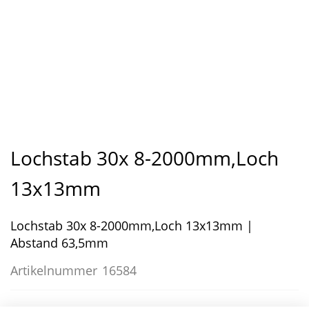
Zum
Anfang
Lochstab 30x 8-2000mm,Loch
der
Bildergalerie
13x13mm
springen
Lochstab 30x 8-2000mm,Loch 13x13mm |
Abstand 63,5mm
Artikelnummer
16584