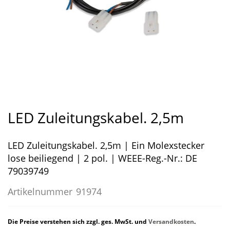
Zum
Anfang
LED Zuleitungskabel. 2,5m
der
Bildergalerie
LED Zuleitungskabel. 2,5m | Ein Molexstecker
springen
lose beiliegend | 2 pol. | WEEE-Reg.-Nr.: DE
79039749
Artikelnummer
91974
Die Preise verstehen sich zzgl. ges. MwSt. und
Versandkosten
.