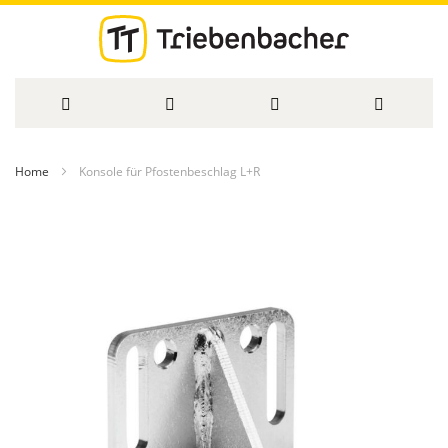
Direkt
Home
Konsole für Pfostenbeschlag L+R
zum
Zum
Inhalt
Ende
der
Bildergalerie
springen