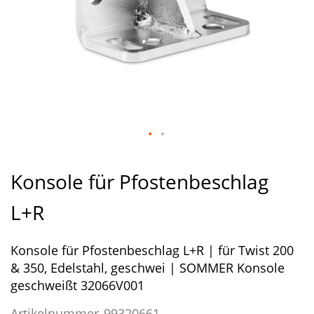
Zum
Anfang
Konsole für Pfostenbeschlag
der
Bildergalerie
L+R
springen
Konsole für Pfostenbeschlag L+R | für Twist 200
& 350, Edelstahl, geschwei | SOMMER Konsole
geschweißt 32066V001
Artikelnummer
99320661