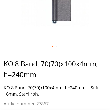
Zum
Anfang
KO 8 Band, 70(70)x100x4mm,
der
Bildergalerie
h=240mm
springen
KO 8 Band, 70(70)x100x4mm, h=240mm | Stift
16mm, Stahl roh,
Artikelnummer
27867