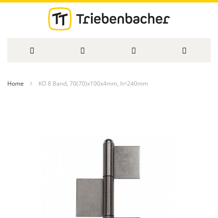
Direkt
Home
KO 8 Band, 70(70)x100x4mm, h=240mm
zum
Zum
Inhalt
Ende
der
Bildergalerie
springen