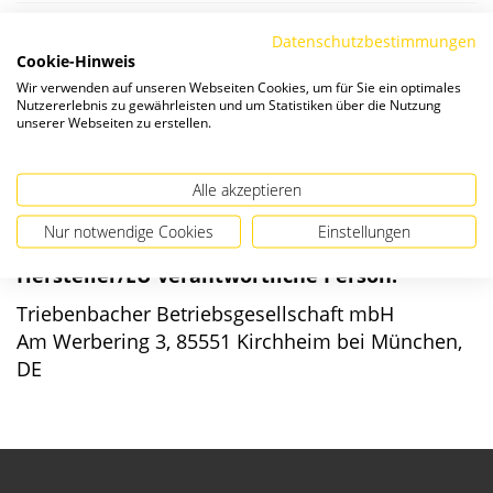
Die Preise verstehen sich zzgl. ges. MwSt. und
Versandkosten
.
Datenschutzbestimmungen
Cookie-Hinweis
Wir verwenden auf unseren Webseiten Cookies, um für Sie ein optimales
Verfügbarkeit:
Nutzererlebnis zu gewährleisten und um Statistiken über die Nutzung
unserer Webseiten zu erstellen.
Alle akzeptieren
Nur notwendige Cookies
Einstellungen
Angaben zur Produktsicherheit
Hersteller/EU verantwortliche Person:
Triebenbacher Betriebsgesellschaft mbH
Am Werbering 3, 85551 Kirchheim bei München,
DE