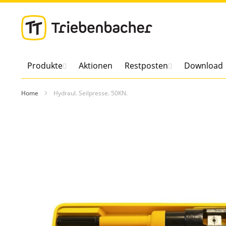
Direkt
zum
Inhalt
Produkte
Aktionen
Restposten
Download
Home
Hydraul. Seilpresse. 50KN.
Zum
Ende
der
Bildergalerie
springen