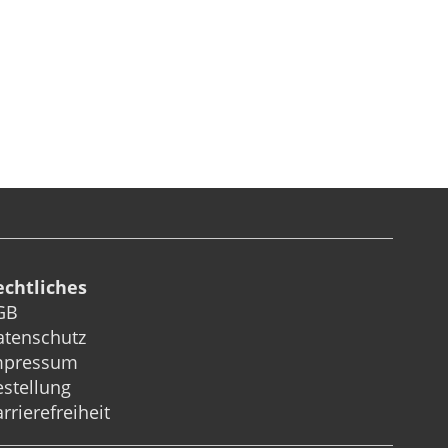
echtliches
GB
atenschutz
mpressum
stellung
rrierefreiheit