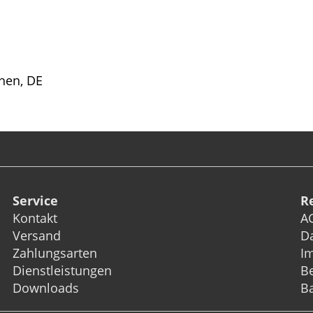
hen, DE
Service
R
Kontakt
A
Versand
D
Zahlungsarten
I
Dienstleistungen
Be
Downloads
Ba