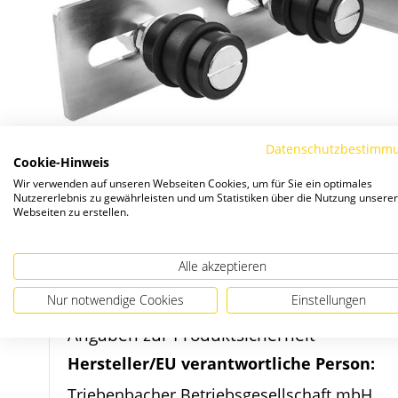
Datenschutzbestimm
Cookie-Hinweis
Wir verwenden auf unseren Webseiten Cookies, um für Sie ein optimales
Nutzererlebnis zu gewährleisten und um Statistiken über die Nutzung unserer
Webseiten zu erstellen.
Zum
Alle akzeptieren
Anfang
Nur notwendige Cookies
Einstellungen
der
Bildergalerie
Angaben zur Produktsicherheit
springen
Hersteller/EU verantwortliche Person:
Triebenbacher Betriebsgesellschaft mbH