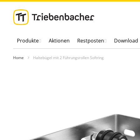
Direkt
zum
Inhalt
Produkte
Aktionen
Restposten
Download
Home
Haltebügel mit 2 Führungsrollen Softring
Zum
Ende
der
Bildergalerie
springen