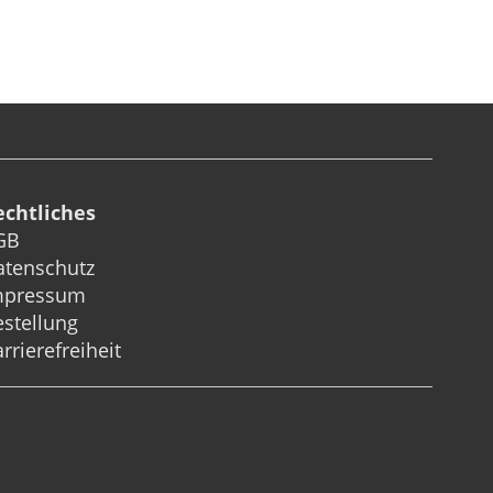
echtliches
GB
atenschutz
mpressum
stellung
rrierefreiheit