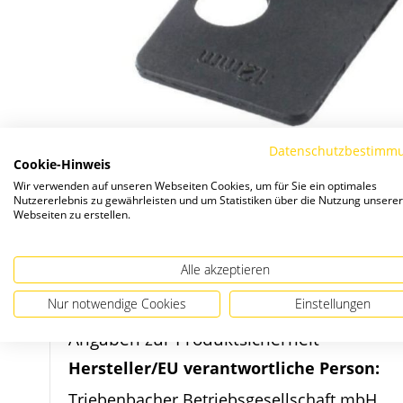
Datenschutzbestimm
Cookie-Hinweis
Wir verwenden auf unseren Webseiten Cookies, um für Sie ein optimales
Nutzererlebnis zu gewährleisten und um Statistiken über die Nutzung unserer
Webseiten zu erstellen.
Zum
Alle akzeptieren
Anfang
Nur notwendige Cookies
Einstellungen
der
Bildergalerie
Angaben zur Produktsicherheit
springen
Hersteller/EU verantwortliche Person:
Triebenbacher Betriebsgesellschaft mbH