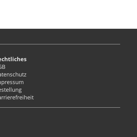
echtliches
GB
atenschutz
mpressum
stellung
rrierefreiheit