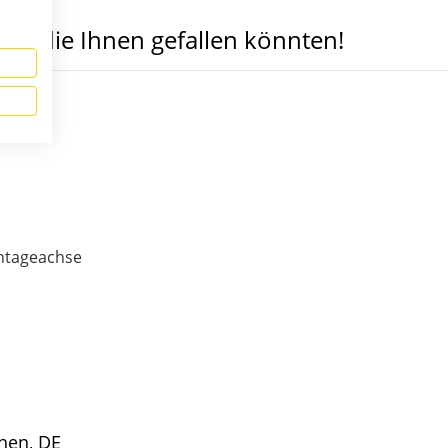
n, die Ihnen gefallen könnten!
ntageachse
hen, DE