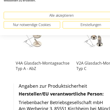
Webseiten zu erstellen.
Bildergalerie
Wir haben andere Produkte gefunde
springen
Alle akzeptieren
Nur notwendige Cookies
Einstellungen
V4A Glasdach-Montageachse
V2A Glasdach-Mo
Typ A - AbZ
Typ C
Angaben zur Produktsicherheit
Hersteller/EU verantwortliche Person:
Triebenbacher Betriebsgesellschaft mbH
Am Werbering 3, 85551 Kirchheim bei Münc