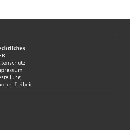
echtliches
GB
atenschutz
mpressum
stellung
rrierefreiheit