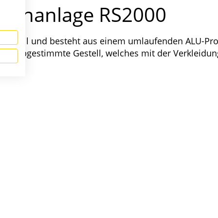
astenanlage RS2000
t stabil und besteht aus einem umlaufenden ALU-Profi
ellent abgestimmte Gestell, welches mit der Verkleid