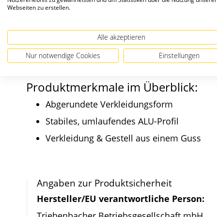
Freistehende Briefk
Webseiten zu erstellen.
Alle akzeptieren
Das abgerundete Design des RS2000 ist äußers
pulverbeschichtet. Mit inbegriffen ist das exz
Nur notwendige Cookies
Einstellungen
Produktmerkmale im Überblick:
Abgerundete Verkleidungsform
Stabiles, umlaufendes ALU-Profil
Verkleidung & Gestell aus einem Guss
Angaben zur Produktsicherheit
Hersteller/EU verantwortliche Person:
Triebenbacher Betriebsgesellschaft mbH