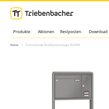
Direkt
zum
Inhalt
Produkte
Aktionen
Restposten
Download
Home
Freistehende Briefkastenanlage RS2000
Zum
Ende
der
Bildergalerie
springen