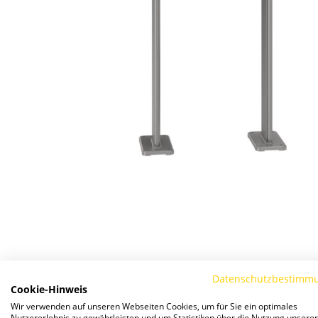
Zum
Anfang
der
Bildergalerie
Datenschutzbestimm
springen
Cookie-Hinweis
Details
Wir verwenden auf unseren Webseiten Cookies, um für Sie ein optimales
Nutzererlebnis zu gewährleisten und um Statistiken über die Nutzung unserer