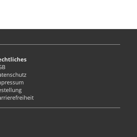
echtliches
GB
atenschutz
mpressum
stellung
rrierefreiheit