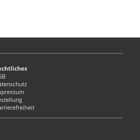
echtliches
GB
atenschutz
mpressum
stellung
rrierefreiheit