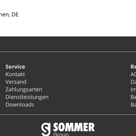
hen, DE
Service
R
Kontakt
A
Versand
D
Zahlungsarten
I
Dienstleistungen
Be
Downloads
Ba