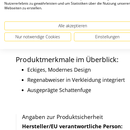
Freistehende Briefk
Nutzererlebnis zu gewährleisten und um Statistiken über die Nutzung unserer
Webseiten zu erstellen.
Die hochwertige 4-seitige Verkleidung QUADRA
Alle akzeptieren
Profil, farbig pulverbeschichtet mit integriert
Nur notwendige Cookies
Einstellungen
105 x 45 mm.
Produktmerkmale im Überblick:
Eckiges, Modernes Design
Regenabweiser in Verkleidung integriert
Ausgeprägte Schattenfuge
Angaben zur Produktsicherheit
Hersteller/EU verantwortliche Person: