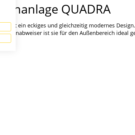
astenanlage QUADRA
 bietet ein eckiges und gleichzeitig modernes Desi
em Regenabweiser ist sie für den Außenbereich ideal ge