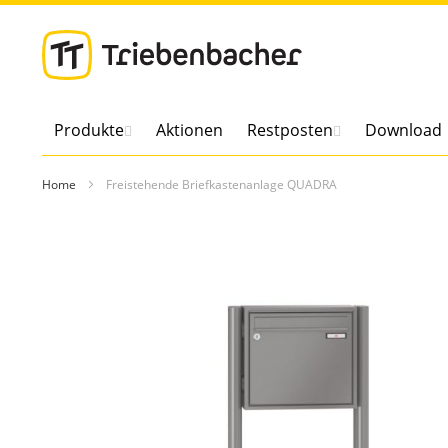
Direkt
zum
Inhalt
Produkte
Aktionen
Restposten
Download
Home
Freistehende Briefkastenanlage QUADRA
Zum
Ende
der
Bildergalerie
springen