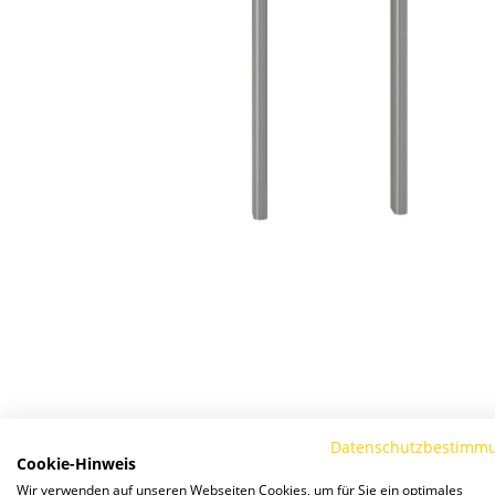
Zum
Anfang
der
Bildergalerie
springen
Datenschutzbestimm
Details
Cookie-Hinweis
Wir verwenden auf unseren Webseiten Cookies, um für Sie ein optimales