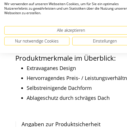
Freistehende Briefka
Wir verwenden auf unseren Webseiten Cookies, um für Sie ein optimales
Nutzererlebnis zu gewährleisten und um Statistiken über die Nutzung unserer
Webseiten zu erstellen.
Die LEA2 Verkleidung bietet mit ihrer schräg
Leistungsverhältnis. Durch das schräge Dach b
Alle akzeptieren
Altpapier wird verhinert. LEA2 gibt es aus ve
Nur notwendige Cookies
Einstellungen
Produktmerkmale im Überblick:
Extravaganes Design
Hervorragendes Preis- / Leistungsverhältn
Selbstreinigende Dachform
Ablageschutz durch schräges Dach
Angaben zur Produktsicherheit