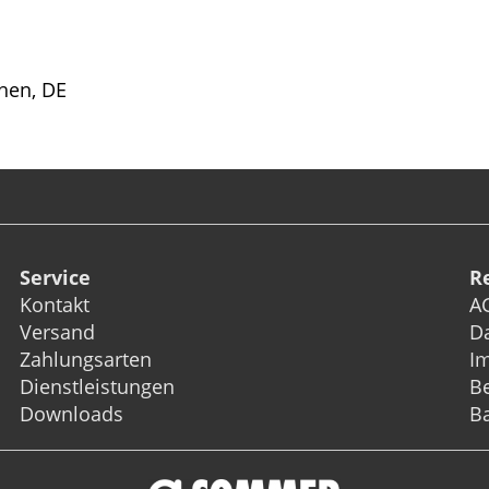
hen, DE
Service
R
Kontakt
A
Versand
D
Zahlungsarten
I
Dienstleistungen
Be
Downloads
Ba