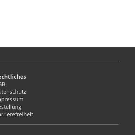
echtliches
GB
atenschutz
mpressum
stellung
rrierefreiheit