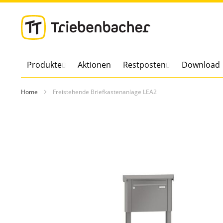
Direkt
zum
Inhalt
Produkte
Aktionen
Restposten
Download
Home
Freistehende Briefkastenanlage LEA2
Zum
Ende
der
Bildergalerie
springen