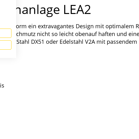
stenanlage LEA2
en Dachform ein extravagantes Design mit optimalem 
leibt Schmutz nicht so leicht obenauf haften und ei
rzinktem Stahl DX51 oder Edelstahl V2A mit passende
is