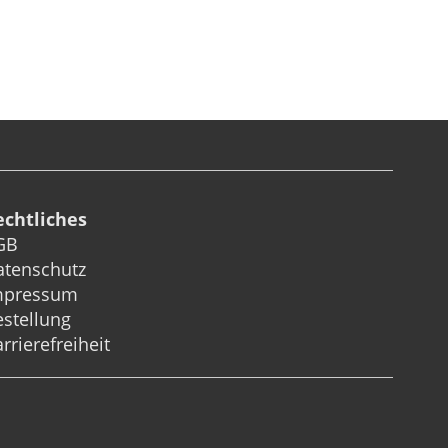
echtliches
GB
atenschutz
mpressum
stellung
rrierefreiheit