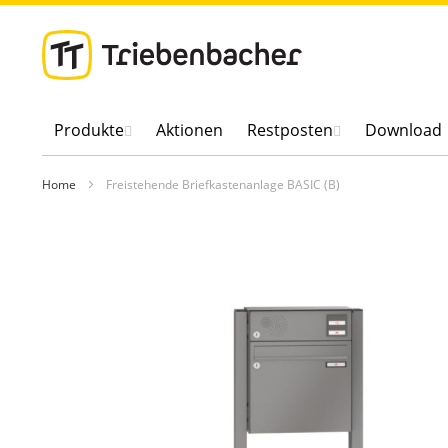
Direkt
zum
Inhalt
Produkte
Aktionen
Restposten
Download
Home
Freistehende Briefkastenanlage BASIC (B)
Zum
Ende
der
Bildergalerie
springen