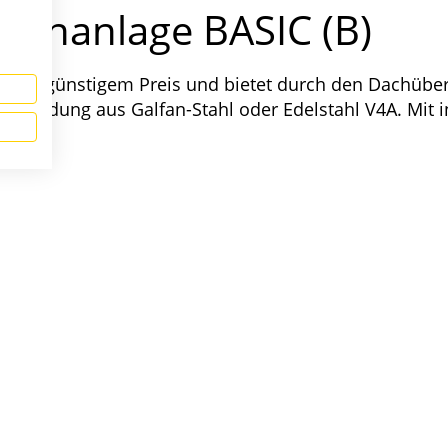
stenanlage BASIC (B)
zu einem günstigem Preis und bietet durch den Dachü
Verkleidung aus Galfan-Stahl oder Edelstahl V4A. Mit i