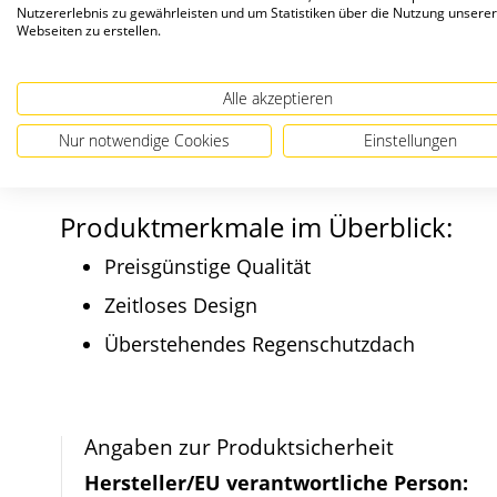
Freistehende Briefka
Nutzererlebnis zu gewährleisten und um Statistiken über die Nutzung unserer
Webseiten zu erstellen.
BASIC (B) ist eine funktionelle Verkleidung 
Alle akzeptieren
optimalen Schutz vor Nässe. Erhältlich ist die 
Nur notwendige Cookies
Einstellungen
40 mm.
Produktmerkmale im Überblick:
Preisgünstige Qualität
Zeitloses Design
Überstehendes Regenschutzdach
Angaben zur Produktsicherheit
Hersteller/EU verantwortliche Person: