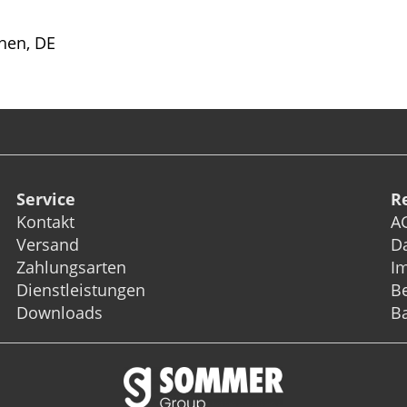
hen, DE
Service
R
Kontakt
A
Versand
D
Zahlungsarten
I
Dienstleistungen
Be
Downloads
Ba