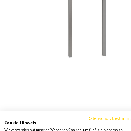
Zum
Anfang
der
Bildergalerie
springen
Datenschutzbestimm
Details
Cookie-Hinweis
Wir verwenden auf unseren Webseiten Cookies, um für Sie ein optimales