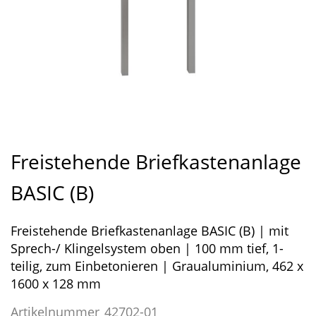
Zum
Anfang
Freistehende Briefkastenanlage
der
Bildergalerie
BASIC (B)
springen
Freistehende Briefkastenanlage BASIC (B) | mit
Sprech-/ Klingelsystem oben | 100 mm tief, 1-
teilig, zum Einbetonieren | Graualuminium, 462 x
1600 x 128 mm
Artikelnummer
42702-01