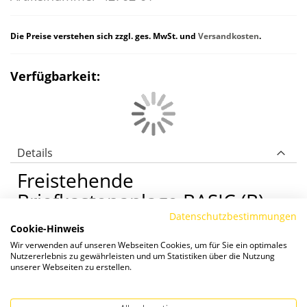
Die Preise verstehen sich zzgl. ges. MwSt. und
Versandkosten
.
Verfügbarkeit:
Details
Freistehende
Briefkastenanlage BASIC (B)
Datenschutzbestimmungen
Cookie-Hinweis
BASIC (B) ist eine funktionelle Verkleidung zu
Wir verwenden auf unseren Webseiten Cookies, um für Sie ein optimales
einem günstigem Preis und bietet durch den
Nutzererlebnis zu gewährleisten und um Statistiken über die Nutzung
Dachüberstand des Regenschutzdaches einen
unserer Webseiten zu erstellen.
optimalen Schutz vor Nässe. Erhältlich ist die
Verkleidung aus Galfan-Stahl oder Edelstahl