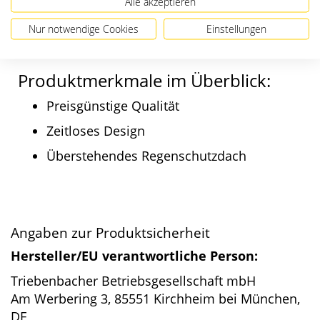
Alle akzeptieren
V4A. Mit inbegriffen ist der
Rechteckrohrständer in 80 x 40 mm.
Nur notwendige Cookies
Einstellungen
Produktmerkmale im Überblick:
Preisgünstige Qualität
Zeitloses Design
Überstehendes Regenschutzdach
Angaben zur Produktsicherheit
Hersteller/EU verantwortliche Person:
Triebenbacher Betriebsgesellschaft mbH
Am Werbering 3, 85551 Kirchheim bei München,
DE