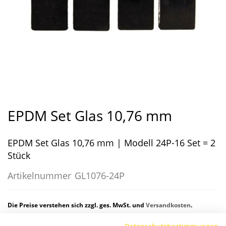
Zum
Anfang
EPDM Set Glas 10,76 mm
der
Bildergalerie
EPDM Set Glas 10,76 mm | Modell 24P-16 Set = 2
springen
Stück
Artikelnummer
GL1076-24P
Die Preise verstehen sich zzgl. ges. MwSt. und
Versandkosten
.
Datenschutzbestimmungen