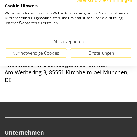
Verfügbarkeit:
Cookie-Hinweis
Wir verwenden auf unseren Webseiten Cookies, um für Sie ein optimales
Nutzererlebnis zu gewährleisten und um Statistiken über die Nutzung
unserer Webseiten zu erstellen.
Alle akzeptieren
Angaben zur Produktsicherheit
Nur notwendige Cookies
Einstellungen
Hersteller/EU verantwortliche Person:
Triebenbacher Betriebsgesellschaft mbH
Am Werbering 3, 85551 Kirchheim bei München,
DE
Unternehmen