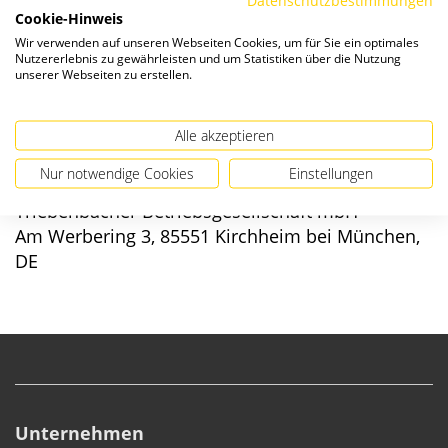
Verfügbarkeit:
Cookie-Hinweis
Wir verwenden auf unseren Webseiten Cookies, um für Sie ein optimales
Nutzererlebnis zu gewährleisten und um Statistiken über die Nutzung
unserer Webseiten zu erstellen.
Alle akzeptieren
Angaben zur Produktsicherheit
Nur notwendige Cookies
Einstellungen
Hersteller/EU verantwortliche Person:
Triebenbacher Betriebsgesellschaft mbH
Am Werbering 3, 85551 Kirchheim bei München,
DE
Unternehmen