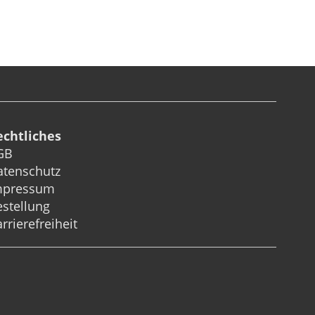
echtliches
GB
atenschutz
mpressum
stellung
rrierefreiheit