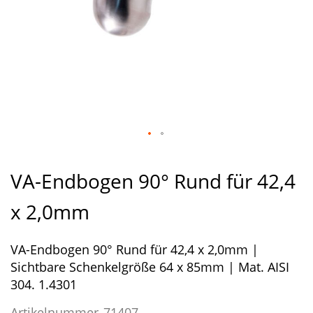
Zum
Anfang
VA-Endbogen 90° Rund für 42,4
der
Bildergalerie
x 2,0mm
springen
VA-Endbogen 90° Rund für 42,4 x 2,0mm |
Sichtbare Schenkelgröße 64 x 85mm | Mat. AISI
304. 1.4301
Artikelnummer
71407