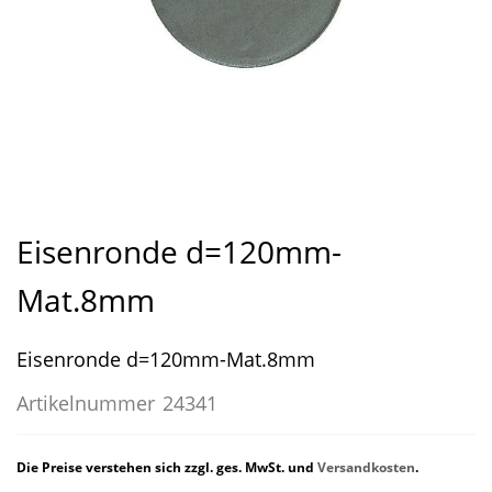
Zum
Anfang
Eisenronde d=120mm-
der
Bildergalerie
Mat.8mm
springen
Eisenronde d=120mm-Mat.8mm
Artikelnummer
24341
Die Preise verstehen sich zzgl. ges. MwSt. und
Versandkosten
.