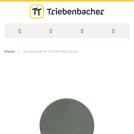
Direkt
Home
Eisenronde d=120mm-Mat.8mm
zum
Zum
Inhalt
Ende
der
Bildergalerie
springen