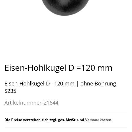
Zum
Anfang
Eisen-Hohlkugel D =120 mm
der
Bildergalerie
Eisen-Hohlkugel D =120 mm | ohne Bohrung
springen
S235
Artikelnummer
21644
Die Preise verstehen sich zzgl. ges. MwSt. und
Versandkosten
.