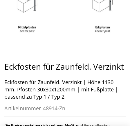
Zum
Anfang
Eckfosten für Zaunfeld. Verzinkt
der
Bildergalerie
Eckfosten für Zaunfeld. Verzinkt | Höhe 1130
springen
mm. Pfosten 30x30x1200mm | mit Fußplatte |
passend zu Typ 1 / Typ 2
Artikelnummer
48914-Zn
Die Preise verstehen sich zzgl. ges. MwSt. und
Versandkosten
.