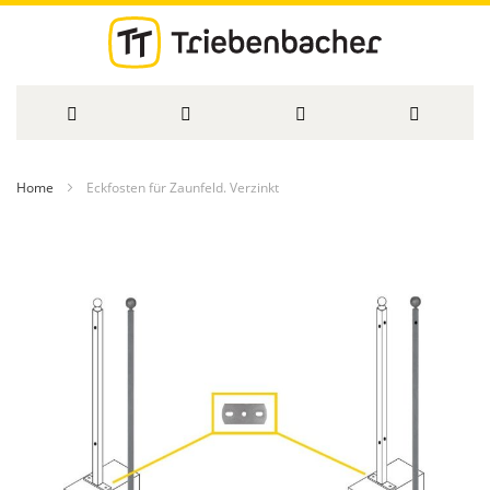
Direkt
Home
Eckfosten für Zaunfeld. Verzinkt
zum
Zum
Inhalt
Ende
der
Bildergalerie
springen