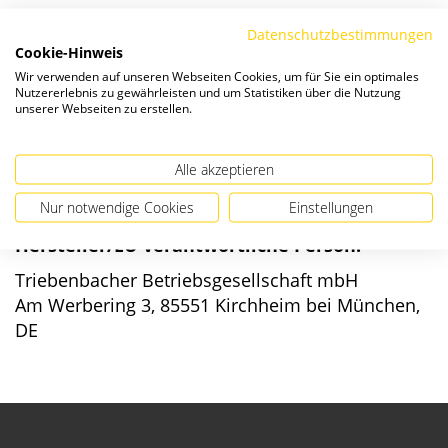
Die Preise verstehen sich zzgl. ges. MwSt. und
Versandkosten
.
Datenschutzbestimmungen
Cookie-Hinweis
Wir verwenden auf unseren Webseiten Cookies, um für Sie ein optimales
Verfügbarkeit:
Nutzererlebnis zu gewährleisten und um Statistiken über die Nutzung
unserer Webseiten zu erstellen.
Alle akzeptieren
Nur notwendige Cookies
Einstellungen
Angaben zur Produktsicherheit
Hersteller/EU verantwortliche Person:
Triebenbacher Betriebsgesellschaft mbH
Am Werbering 3, 85551 Kirchheim bei München,
DE