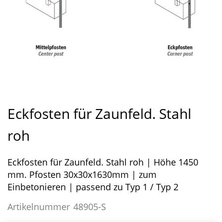
Zum
Anfang
Eckfosten für Zaunfeld. Stahl
der
Bildergalerie
roh
springen
Eckfosten für Zaunfeld. Stahl roh | Höhe 1450
mm. Pfosten 30x30x1630mm | zum
Einbetonieren | passend zu Typ 1 / Typ 2
Artikelnummer
48905-S