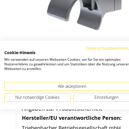
Datenschutzbestimm
Cookie-Hinweis
Wir verwenden auf unseren Webseiten Cookies, um für Sie ein optimales
Nutzererlebnis zu gewährleisten und um Statistiken über die Nutzung unserer
Webseiten zu erstellen.
Zum
Alle akzeptieren
Anfang
Nur notwendige Cookies
Einstellungen
der
Bildergalerie
Angaben zur Produktsicherheit
springen
Hersteller/EU verantwortliche Person:
Triebenbacher Betriebsgesellschaft mbH