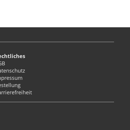
echtliches
GB
atenschutz
mpressum
stellung
rrierefreiheit