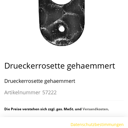
Zum
Anfang
Drueckerrosette gehaemmert
der
Bildergalerie
Drueckerrosette gehaemmert
springen
Artikelnummer
57222
Die Preise verstehen sich zzgl. ges. MwSt. und
Versandkosten
.
Datenschutzbestimmungen
Verfügbarkeit: