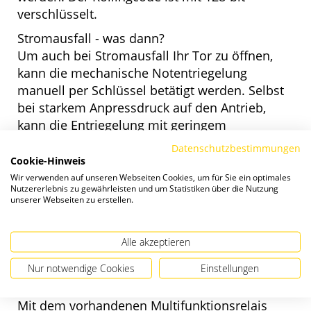
verschlüsselt.
Stromausfall - was dann?
Um auch bei Stromausfall Ihr Tor zu öffnen,
kann die mechanische Notentriegelung
manuell per Schlüssel betätigt werden. Selbst
bei starkem Anpressdruck auf den Antrieb,
kann die Entriegelung mit geringem
Kraftaufwand gelöst werden und Sie gelangen
Datenschutzbestimmungen
auf Ihr Grundstück.
Cookie-Hinweis
Wir verwenden auf unseren Webseiten Cookies, um für Sie ein optimales
Einfaches Nachrüsten von Zubehör
Nutzererlebnis zu gewährleisten und um Statistiken über die Nutzung
Dank unseres Baukastenprinzips lässt sich
unserer Webseiten zu erstellen.
Zubehör schnell und einfach zu jeder Zeit
montieren.
Alle akzeptieren
Anschlussmöglichkeiten für 8k2
Nur notwendige Cookies
Einstellungen
Sicherheitskontaktleiste sind bereits im
Standard auf der Steuerung integriert.
Mit dem vorhandenen Multifunktionsrelais