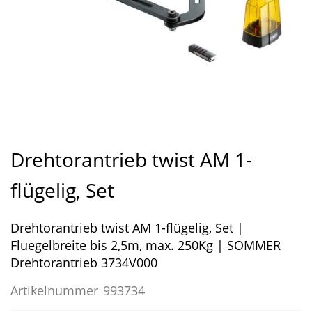
Zum
Anfang
Drehtorantrieb twist AM 1-
der
Bildergalerie
flügelig, Set
springen
Drehtorantrieb twist AM 1-flügelig, Set |
Fluegelbreite bis 2,5m, max. 250Kg | SOMMER
Drehtorantrieb 3734V000
Artikelnummer
993734