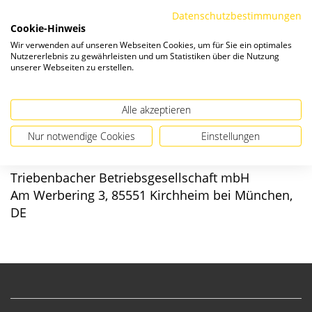
Die Preise verstehen sich zzgl. ges. MwSt. und
Versandkosten
.
Datenschutzbestimmungen
Cookie-Hinweis
Verfügbarkeit:
Wir verwenden auf unseren Webseiten Cookies, um für Sie ein optimales
Nutzererlebnis zu gewährleisten und um Statistiken über die Nutzung
unserer Webseiten zu erstellen.
Alle akzeptieren
Angaben zur Produktsicherheit
Nur notwendige Cookies
Einstellungen
Hersteller/EU verantwortliche Person:
Triebenbacher Betriebsgesellschaft mbH
Am Werbering 3, 85551 Kirchheim bei München,
DE