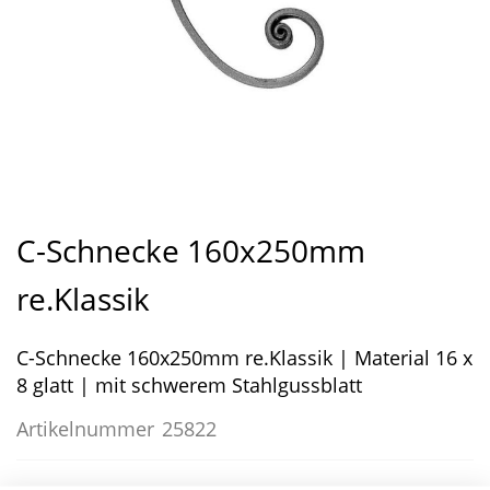
Zum
Anfang
C-Schnecke 160x250mm
der
Bildergalerie
re.Klassik
springen
C-Schnecke 160x250mm re.Klassik | Material 16 x
8 glatt | mit schwerem Stahlgussblatt
Artikelnummer
25822