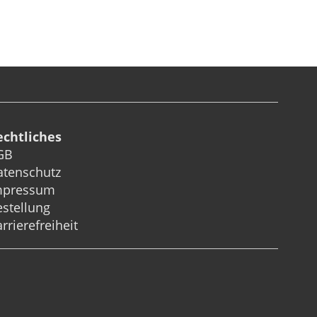
echtliches
GB
atenschutz
mpressum
stellung
rrierefreiheit