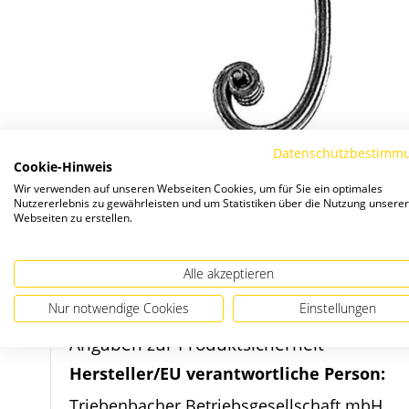
Datenschutzbestimm
Cookie-Hinweis
Wir verwenden auf unseren Webseiten Cookies, um für Sie ein optimales
Nutzererlebnis zu gewährleisten und um Statistiken über die Nutzung unserer
Webseiten zu erstellen.
Zum
Alle akzeptieren
Anfang
Nur notwendige Cookies
Einstellungen
der
Bildergalerie
Angaben zur Produktsicherheit
springen
Hersteller/EU verantwortliche Person:
Triebenbacher Betriebsgesellschaft mbH