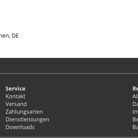
hen, DE
Service
R
Kontakt
A
Versand
D
Zahlungsarten
I
Dienstleistungen
Be
Downloads
Ba