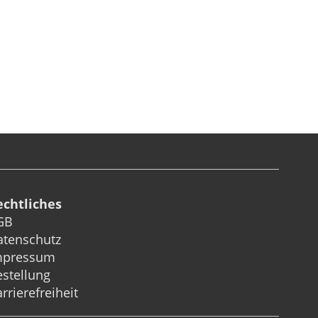
echtliches
GB
atenschutz
mpressum
stellung
rrierefreiheit