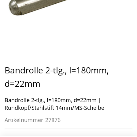
Zum
Anfang
Bandrolle 2-tlg., l=180mm,
der
Bildergalerie
d=22mm
springen
Bandrolle 2-tlg., l=180mm, d=22mm |
Rundkopf/Stahlstift 14mm/MS-Scheibe
Artikelnummer
27876