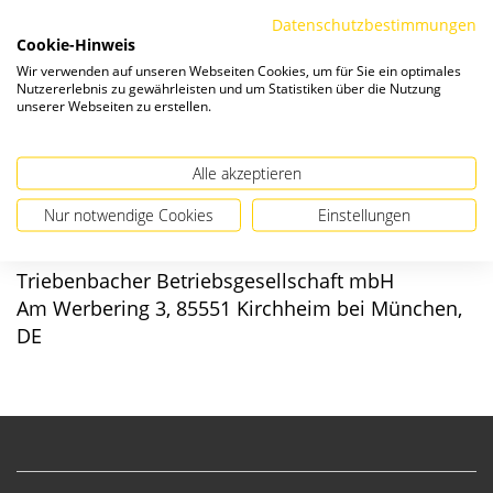
Die Preise verstehen sich zzgl. ges. MwSt. und
Versandkosten
.
Datenschutzbestimmungen
Cookie-Hinweis
Verfügbarkeit:
Wir verwenden auf unseren Webseiten Cookies, um für Sie ein optimales
Nutzererlebnis zu gewährleisten und um Statistiken über die Nutzung
unserer Webseiten zu erstellen.
Alle akzeptieren
Angaben zur Produktsicherheit
Nur notwendige Cookies
Einstellungen
Hersteller/EU verantwortliche Person:
Triebenbacher Betriebsgesellschaft mbH
Am Werbering 3, 85551 Kirchheim bei München,
DE