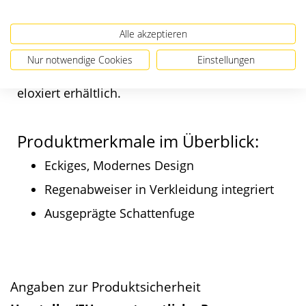
bietet ein eckiges und gleichzeitig modernes
Design. Durch den integrierten Regenabweiser
Alle akzeptieren
ist sie für den Außenbereich ideal geeignet. Sie
besteht aus einem umlaufenden ALU-Profil.
Nur notwendige Cookies
Einstellungen
Wahlweise farbig pulverbeschichtet oder
eloxiert erhältlich.
Produktmerkmale im Überblick:
Eckiges, Modernes Design
Regenabweiser in Verkleidung integriert
Ausgeprägte Schattenfuge
Angaben zur Produktsicherheit