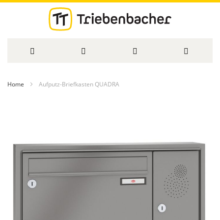
Direkt
Home
Aufputz-Briefkasten QUADRA
zum
Zum
Inhalt
Ende
der
Bildergalerie
springen