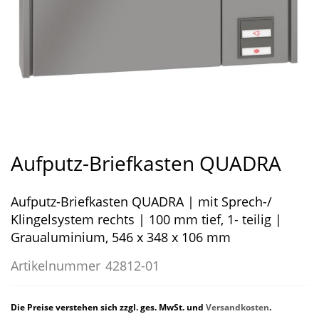
Zum
Anfang
Aufputz-Briefkasten QUADRA
der
Bildergalerie
Aufputz-Briefkasten QUADRA | mit Sprech-/
springen
Klingelsystem rechts | 100 mm tief, 1- teilig |
Graualuminium, 546 x 348 x 106 mm
Artikelnummer
42812-01
Die Preise verstehen sich zzgl. ges. MwSt. und
Versandkosten
.