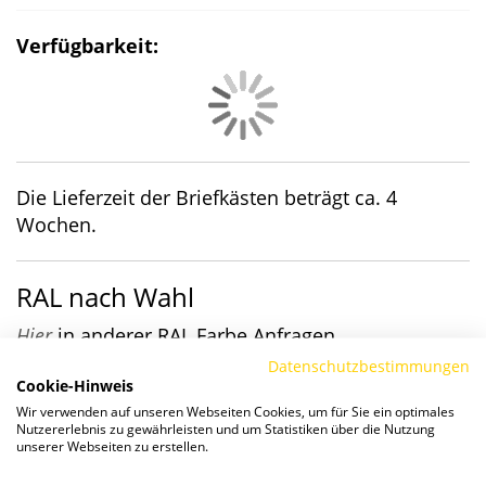
Verfügbarkeit:
Die Lieferzeit der Briefkästen beträgt ca. 4
Wochen.
RAL nach Wahl
Hier
in anderer RAL Farbe Anfragen
Datenschutzbestimmungen
Details
Cookie-Hinweis
Aufputz-Briefkasten BASIC (B)
Wir verwenden auf unseren Webseiten Cookies, um für Sie ein optimales
Nutzererlebnis zu gewährleisten und um Statistiken über die Nutzung
unserer Webseiten zu erstellen.
BASIC (B) ist eine funktionelle Verkleidung zu