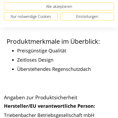
einem günstigem Preis und bietet durch den
Alle akzeptieren
Dachüberstand des Regenschutzdaches einen
optimalen Schutz vor Nässe. Erhältlich aus
Nur notwendige Cookies
Einstellungen
Galfan-Stahl oder Edelstahl V4A.
Produktmerkmale im Überblick:
Preisgünstige Qualität
Zeitloses Design
Überstehendes Regenschutzdach
Angaben zur Produktsicherheit
Hersteller/EU verantwortliche Person:
Triebenbacher Betriebsgesellschaft mbH