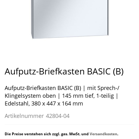
Zum
Anfang
Aufputz-Briefkasten BASIC (B)
der
Bildergalerie
Aufputz-Briefkasten BASIC (B) | mit Sprech-/
springen
Klingelsystem oben | 145 mm tief, 1-teilig |
Edelstahl, 380 x 447 x 164 mm
Artikelnummer
42804-04
Die Preise verstehen sich zzgl. ges. MwSt. und
Versandkosten
.