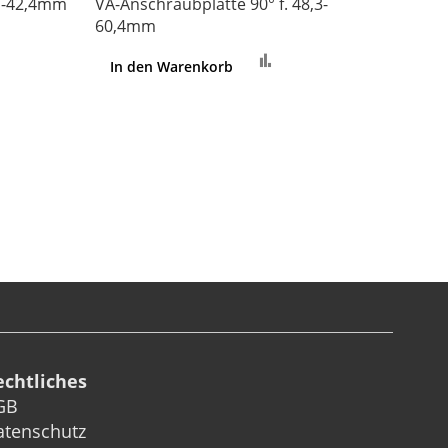
,7-42,4mm
VA-Anschraubplatte 90° f. 48,3-
60,4mm
Zur
gleichsliste
In den Warenkorb
Vergleichsliste
zufügen
hinzufügen
echtliches
GB
atenschutz