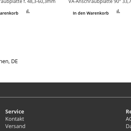
aubplatte f. 48,3-60,3mm
VA-Anschraubplatte 90° 33
Zur
Zur
Warenkorb
In den Warenkorb
Vergleichsliste
Ver
hinzufügen
hin
hen, DE
Service
R
Kontakt
A
Versand
D