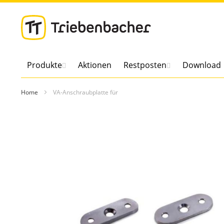
Direkt
zum
Inhalt
Produkte
Aktionen
Restposten
Download
Home
VA-Anschraubplatte für
Zum
Ende
der
Bildergalerie
springen