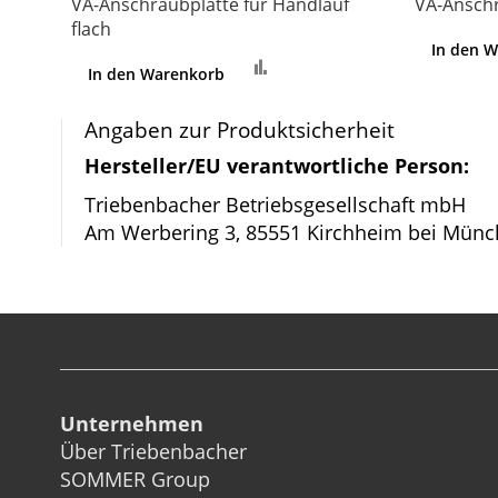
VA-Anschraubplatte für Handlauf
VA-Anschr
flach
In den 
Zur
In den Warenkorb
Vergleichsliste
hinzufügen
Angaben zur Produktsicherheit
Hersteller/EU verantwortliche Person:
Triebenbacher Betriebsgesellschaft mbH
Am Werbering 3, 85551 Kirchheim bei Münc
Unternehmen
Über Triebenbacher
SOMMER Group