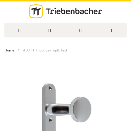
Direkt
Home
ALU F1 Knopf gekröpft, fest
zum
Zum
Inhalt
Ende
der
Bildergalerie
springen