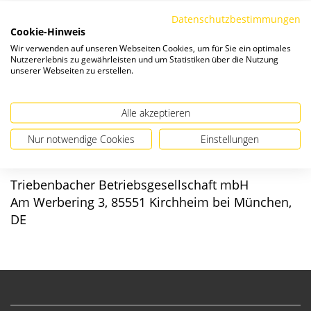
Die Preise verstehen sich zzgl. ges. MwSt. und
Versandkosten
.
Datenschutzbestimmungen
Cookie-Hinweis
Verfügbarkeit:
Wir verwenden auf unseren Webseiten Cookies, um für Sie ein optimales
Nutzererlebnis zu gewährleisten und um Statistiken über die Nutzung
unserer Webseiten zu erstellen.
Alle akzeptieren
Angaben zur Produktsicherheit
Nur notwendige Cookies
Einstellungen
Hersteller/EU verantwortliche Person:
Triebenbacher Betriebsgesellschaft mbH
Am Werbering 3, 85551 Kirchheim bei München,
DE