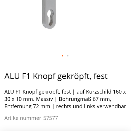
Zum
Anfang
ALU F1 Knopf gekröpft, fest
der
Bildergalerie
ALU F1 Knopf gekröpft, fest | auf Kurzschild 160 x
springen
30 x 10 mm. Massiv | Bohrungmaß 67 mm,
Entfernung 72 mm | rechts und links verwendbar
Artikelnummer
57577