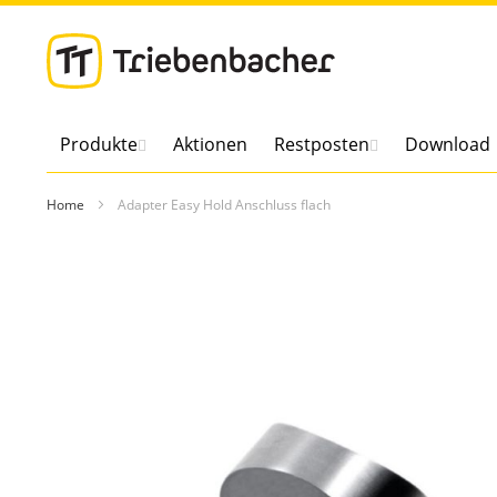
Direkt
zum
Inhalt
Produkte
Aktionen
Restposten
Download
Home
Adapter Easy Hold Anschluss flach
Zum
Ende
der
Bildergalerie
springen