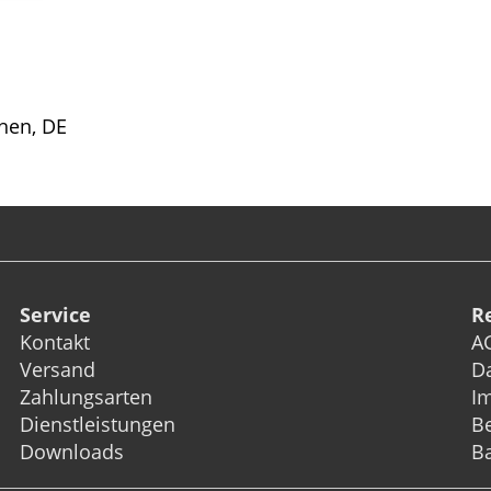
hen, DE
Service
R
Kontakt
A
Versand
D
Zahlungsarten
I
Dienstleistungen
Be
Downloads
Ba