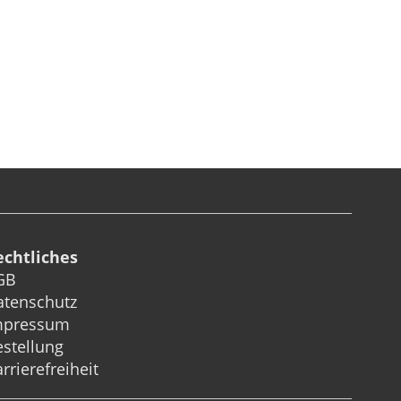
echtliches
GB
atenschutz
mpressum
stellung
rrierefreiheit