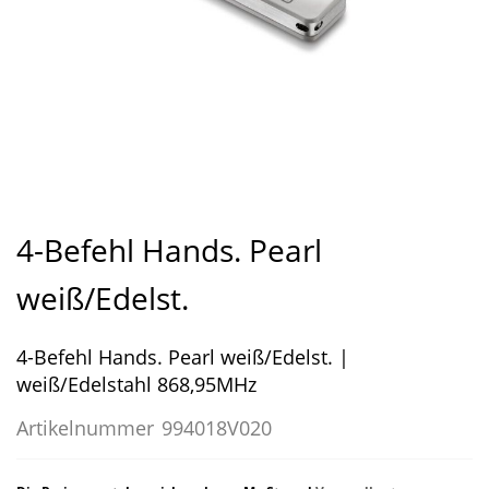
Zum
Anfang
4-Befehl Hands. Pearl
der
Bildergalerie
weiß/Edelst.
springen
4-Befehl Hands. Pearl weiß/Edelst. |
weiß/Edelstahl 868,95MHz
Artikelnummer
994018V020