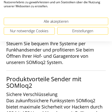
Nutzererlebnis zu gewährleisten und um Statistiken über die Nutzung
Der bidirektionale Funk ermöglicht zahlreiche
unserer Webseiten zu erstellen.
Zusatzfunktionen, die den Alltag komfortabler
gestalten – von Rückmeldungen, ob das
Alle akzeptieren
Funksignal angekommen ist, über
Statusabfragen des Tores bis hin zu Auto-
Nur notwendige Cookies
Einstellungen
Repeat- und Hop-Funktionen.
Steuern Sie bequem Ihre Systeme per
Funkhandsender und profitieren Sie beim
Öffnen Ihrer Hof- und Garagentore von
unserem SOMloq2 System.
Produktvorteile Sender mit
SOMloq2
Sichere Verschlüsselung
Das zukunftssichere Funksystem SOMloq2
bietet maximale Sicherheit vor Hackern durch