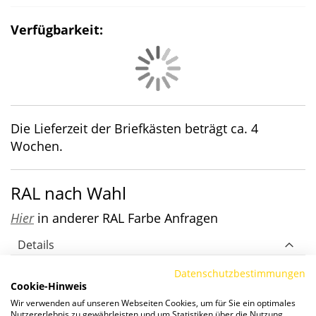
Verfügbarkeit:
Die Lieferzeit der Briefkästen beträgt ca. 4
Wochen.
RAL nach Wahl
Hier
in anderer RAL Farbe Anfragen
Details
Zaunbriefkastenanlage LEA3
Datenschutzbestimmungen
Cookie-Hinweis
Wir verwenden auf unseren Webseiten Cookies, um für Sie ein optimales
Die LEA3 Verkleidung bietet geradlinige
Nutzererlebnis zu gewährleisten und um Statistiken über die Nutzung