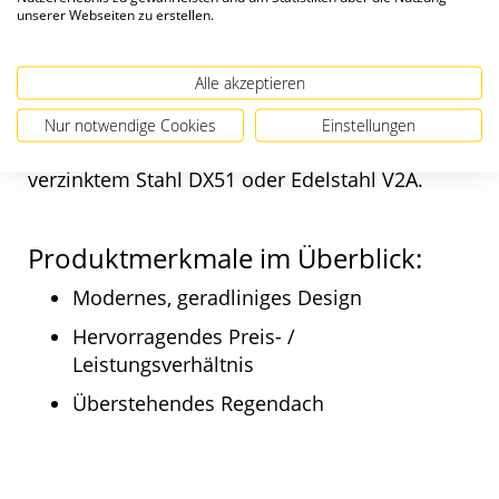
Formen und ein modernes Erscheinungsbild
unserer Webseiten zu erstellen.
zu einem hervorragenden Preis- /
Leistungsverhältnis. Das gerade Dach mit
Alle akzeptieren
Überstand sorgt für den nötigen Regenschutz.
Der Einwurf der Post erfolgt von vorne, die
Nur notwendige Cookies
Einstellungen
Entnahme von hinten. Erhältlich aus
verzinktem Stahl DX51 oder Edelstahl V2A.
Produktmerkmale im Überblick:
Modernes, geradliniges Design
Hervorragendes Preis- /
Leistungsverhältnis
Überstehendes Regendach