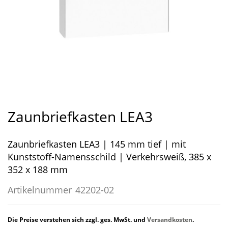
Zum
Anfang
Zaunbriefkasten LEA3
der
Bildergalerie
Zaunbriefkasten LEA3 | 145 mm tief | mit
springen
Kunststoff-Namensschild | Verkehrsweiß, 385 x
352 x 188 mm
Artikelnummer
42202-02
Die Preise verstehen sich zzgl. ges. MwSt. und
Versandkosten
.