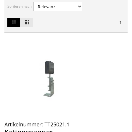
Sortieren nach
List
Grid
Ansicht
1
als
Artikelnummer:
TT25021.1
Kettenspanner