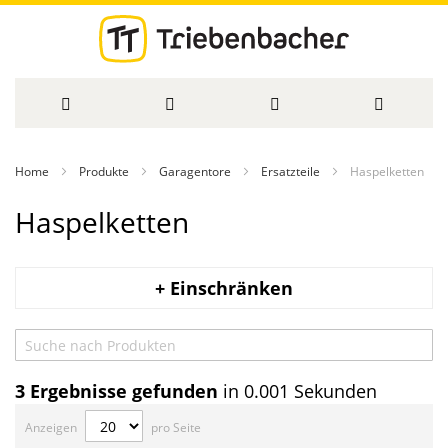
Direkt
Home
Produkte
Garagentore
Ersatzteile
Haspelketten
zum
Haspelketten
Inhalt
+ Einschränken
3
Ergebnisse gefunden
in 0.001 Sekunden
Anzeigen
pro Seite