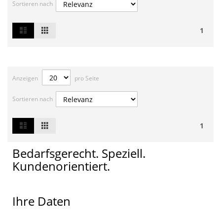
Sortieren nach
List
Grid
Ansicht
1
als
Anzeigen
pro Seite
Sortieren nach
List
Grid
Ansicht
1
als
Bedarfsgerecht. Speziell.
Kundenorientiert.
Ihre Daten