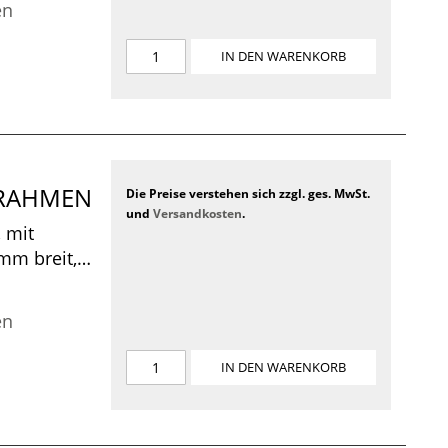
en
IN DEN WARENKORB
CKRAHMEN
Die Preise verstehen sich zzgl. ges. MwSt.
und
Versandkosten
.
 mit
 mm breit,
 550 x 370 x
en
IN DEN WARENKORB