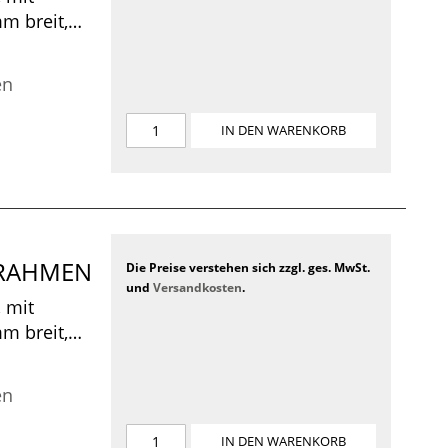
m breit,
 x 480 x 100
en
IN DEN WARENKORB
CKRAHMEN
Die Preise verstehen sich zzgl. ges. MwSt.
und
Versandkosten
.
 mit
m breit,
m, 410 x
en
IN DEN WARENKORB