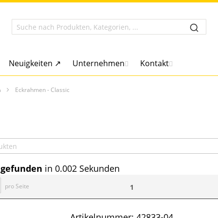
Neuigkeiten ↗
Unternehmen
Kontakt
n
Eckrahmen - Classic
 gefunden
in 0.002 Sekunden
pro Seite
1
Artikelnummer:
42833-04