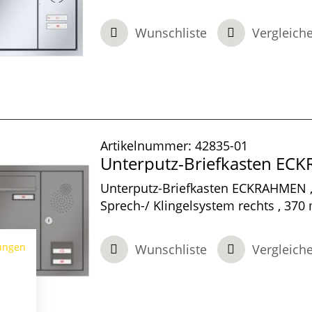
100 mm tief, 1-teilig , Edelstahl, 550
mm
Wunschliste
Vergleich
Artikelnummer:
42835-01
Unterputz-Briefkasten E
Unterputz-Briefkasten ECKRAHMEN ,
Sprech-/ Klingelsystem rechts , 370
100 mm tief, 1-teilig , Graualuminiu
370 x 100 mm
ungen
Wunschliste
Vergleich