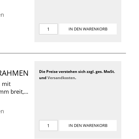
 x 370 x 100
en
IN DEN WARENKORB
CKRAHMEN
Die Preise verstehen sich zzgl. ges. MwSt.
und
Versandkosten
.
 mit
 mm breit,
m, 550 x
en
IN DEN WARENKORB