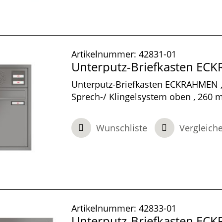
Artikelnummer:
42831-01
Unterputz-Briefkasten E
Unterputz-Briefkasten ECKRAHMEN ,
Sprech-/ Klingelsystem oben , 260 m
100 mm tief, 1-teilig , Graualuminiu
480 x 100 mm
Wunschliste
Vergleich
Artikelnummer:
42833-01
Unterputz-Briefkasten E