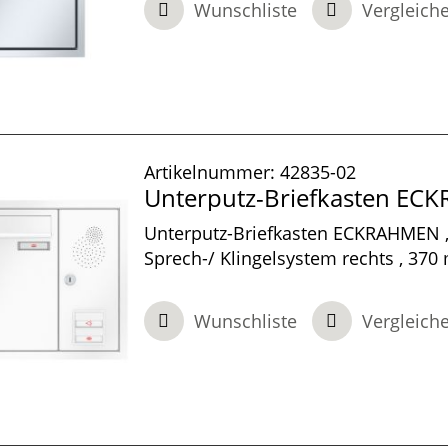
Wunschliste
Vergleich
Artikelnummer:
42835-02
Unterputz-Briefkasten E
Unterputz-Briefkasten ECKRAHMEN ,
Sprech-/ Klingelsystem rechts , 370
100 mm tief, 1-teilig , Verkehrsweiß,
100 mm
Wunschliste
Vergleich