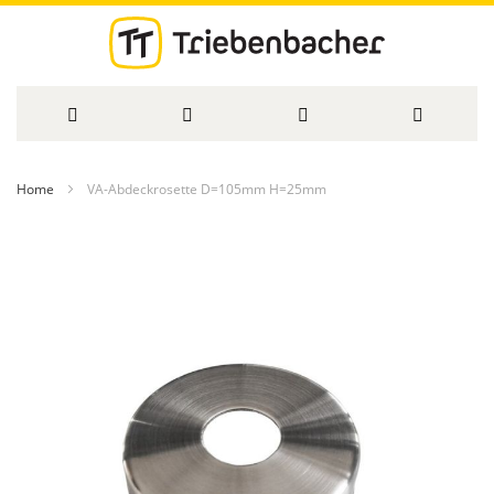
Direkt
Home
VA-Abdeckrosette D=105mm H=25mm
zum
Zum
Inhalt
Ende
der
Bildergalerie
springen