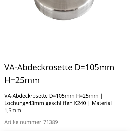
Zum
Anfang
VA-Abdeckrosette D=105mm
der
Bildergalerie
H=25mm
springen
VA-Abdeckrosette D=105mm H=25mm |
Lochung=43mm geschliffen K240 | Material
1,5mm
Artikelnummer
71389