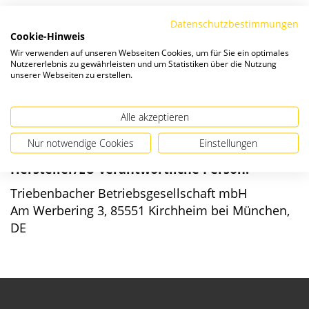
Die Preise verstehen sich zzgl. ges. MwSt. und
Versandkosten
.
Datenschutzbestimmungen
Cookie-Hinweis
Wir verwenden auf unseren Webseiten Cookies, um für Sie ein optimales
Verfügbarkeit:
Nutzererlebnis zu gewährleisten und um Statistiken über die Nutzung
unserer Webseiten zu erstellen.
Alle akzeptieren
Nur notwendige Cookies
Einstellungen
Angaben zur Produktsicherheit
Hersteller/EU verantwortliche Person:
Triebenbacher Betriebsgesellschaft mbH
Am Werbering 3, 85551 Kirchheim bei München,
DE