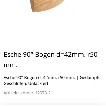
Zum
Anfang
Esche 90° Bogen d=42mm. r50
der
Bildergalerie
mm.
springen
Esche 90° Bogen d=42mm. r50 mm. | Gedämpft.
Geschliffen, Unlackiert
Artikelnummer
12973-2