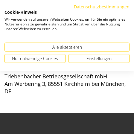
Die Preise verstehen sich zzgl. ges. MwSt. und
Versandkosten
.
Datenschutzbestimmungen
Cookie-Hinweis
Verfügbarkeit:
Wir verwenden auf unseren Webseiten Cookies, um für Sie ein optimales
Nutzererlebnis zu gewährleisten und um Statistiken über die Nutzung
unserer Webseiten zu erstellen.
Alle akzeptieren
Angaben zur Produktsicherheit
Nur notwendige Cookies
Einstellungen
Hersteller/EU verantwortliche Person:
Triebenbacher Betriebsgesellschaft mbH
Am Werbering 3, 85551 Kirchheim bei München,
DE