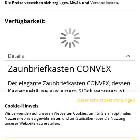
Die Preise verstehen sich zzgl. ges. MwSt. und
Versandkosten
.
Verfügbarkeit:
Details
Zaunbriefkasten CONVEX
Der elegante Zaunbriefkasten CONVEX, dessen
Kastengehäuse aus einem Stück gebogen ist,
verfügt neben dem allseitig überstehenden
Datenschutzbestimmungen
Cookie-Hinweis
Regendach über einen Schrägeinwurf. Dieser
Wir verwenden auf unseren Webseiten Cookies, um für Sie ein optimales
ermöglicht einen problemlosen Einwurf
Nutzererlebnis zu gewährleisten und um Statistiken über die Nutzung
dickerer Zeitungen und Zeitschriften. Der
unserer Webseiten zu erstellen.
Einwurf der Post erfolgt von vorne, die
Entnahme von hinten. Erhältlich aus Galfan-