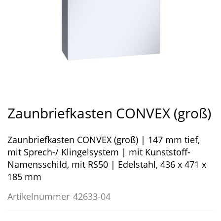
Zum
Anfang
Zaunbriefkasten CONVEX (groß)
der
Bildergalerie
Zaunbriefkasten CONVEX (groß) | 147 mm tief,
springen
mit Sprech-/ Klingelsystem | mit Kunststoff-
Namensschild, mit RS50 | Edelstahl, 436 x 471 x
185 mm
Artikelnummer
42633-04