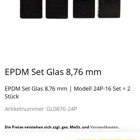
Zum
Anfang
EPDM Set Glas 8,76 mm
der
Bildergalerie
EPDM Set Glas 8,76 mm | Modell 24P-16 Set = 2
springen
Stück
Artikelnummer
GL0876-24P
Die Preise verstehen sich zzgl. ges. MwSt. und
Versandkosten
.
Datenschutzbestimmungen