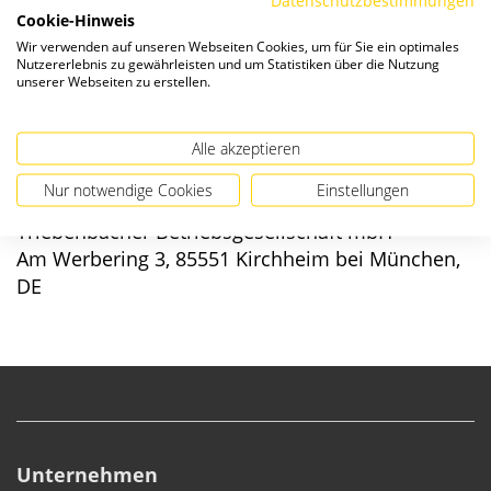
Verfügbarkeit:
Cookie-Hinweis
Wir verwenden auf unseren Webseiten Cookies, um für Sie ein optimales
Nutzererlebnis zu gewährleisten und um Statistiken über die Nutzung
unserer Webseiten zu erstellen.
Alle akzeptieren
Angaben zur Produktsicherheit
Nur notwendige Cookies
Einstellungen
Hersteller/EU verantwortliche Person:
Triebenbacher Betriebsgesellschaft mbH
Am Werbering 3, 85551 Kirchheim bei München,
DE
Unternehmen