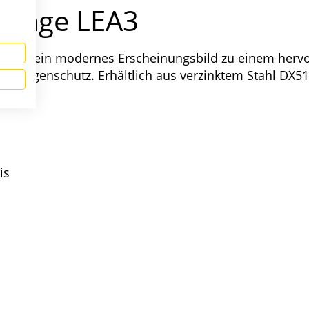
anlage LEA3
en und ein modernes Erscheinungsbild zu einem hervor
en Regenschutz. Erhältlich aus verzinktem Stahl DX51
is