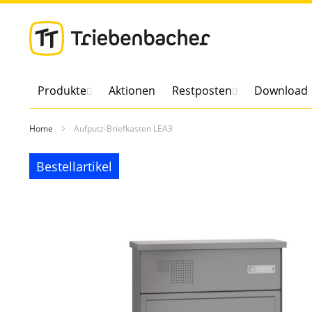
Direkt
zum
Inhalt
Produkte
Aktionen
Restposten
Download
Home
Aufputz-Briefkasten LEA3
Zum
Bestellartikel
Bestellartikel
Ende
der
Bildergalerie
springen