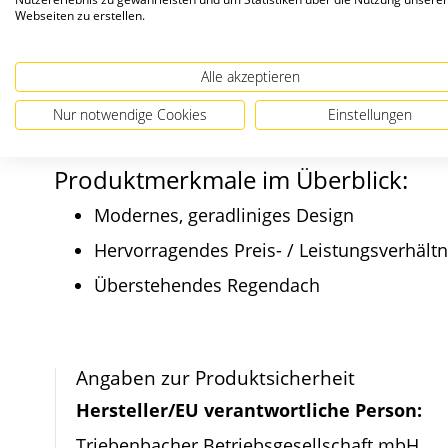
Aufputz-Briefkasten
Webseiten zu erstellen.
Alle akzeptieren
Die LEA3 Verkleidung bietet geradlinige Form
gerade Dach mit Überstand sorgt für den nötig
Nur notwendige Cookies
Einstellungen
Produktmerkmale im Überblick:
Modernes, geradliniges Design
Hervorragendes Preis- / Leistungsverhältn
Überstehendes Regendach
Angaben zur Produktsicherheit
Hersteller/EU verantwortliche Person:
Triebenbacher Betriebsgesellschaft mbH