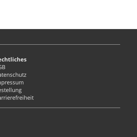
echtliches
GB
atenschutz
mpressum
stellung
rrierefreiheit