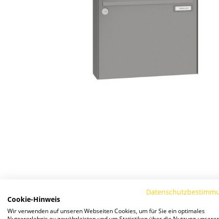
Zum
Anfang
der
Bildergalerie
Datenschutzbestimm
springen
Cookie-Hinweis
Details
Wir verwenden auf unseren Webseiten Cookies, um für Sie ein optimales
Nutzererlebnis zu gewährleisten und um Statistiken über die Nutzung unserer